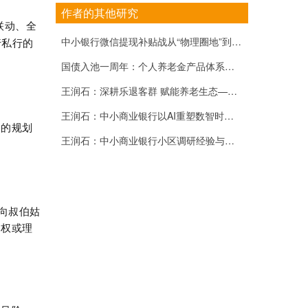
作者的其他研究
联动、全
中小银行微信提现补贴战从“物理圈地”到“场景占心”
行私行的
国债入池一周年：个人养老金产品体系完善与中小银行的差异化突围
王润石：深耕乐退客群 赋能养老生态——中小商业银行50+客群养老金融精细化运营策略
王润石：中小商业银行以AI重塑数智时代“她金融”的专业与温度
化的规划
王润石：中小商业银行小区调研经验与邻里金融建设路径
向叔伯姑
股权或理