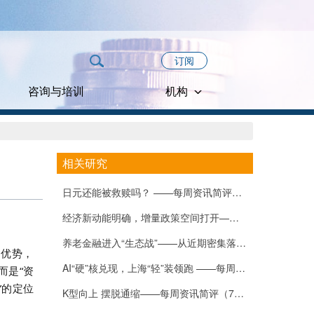
订阅
咨询与培训
机构
相关研究
日元还能被救赎吗？ ——每周资讯简评（8月3-7日）
经济新动能明确，增量政策空间打开——每周资讯简评（7月27-31日）
养老金融进入“生态战”——从近期密集落子看中小银行的角色焦虑与破局路径
心优势，
AI“硬”核兑现，上海“轻”装领跑 ——每周资讯简评（7月20-24日）
而是
“
资
”
的定位
K型向上 摆脱通缩——每周资讯简评（7月13-17日）