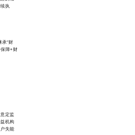
后续执
承”财
保障+财
为意定监
公益机构
客户失能