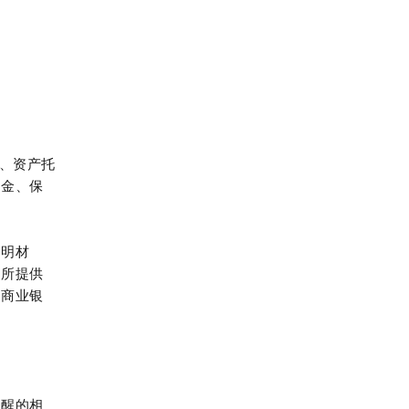
、资产托
基金、保
证明材
律所提供
小商业银
清醒的相