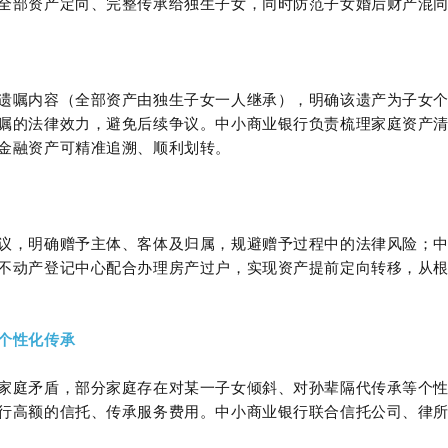
全部资产定向、完整传承给独生子女，同时防范子女婚后财产混
遗嘱内容（全部资产由独生子女一人继承），明确该遗产为子女
嘱的法律效力，避免后续争议。中小商业银行负责梳理家庭资产
金融资产可精准追溯、顺利划转。
议，明确赠予主体、客体及归属，规避赠予过程中的法律风险；
不动产登记中心配合办理房产过户，实现资产提前定向转移，从
个性化传承
家庭矛盾，部分家庭存在对某一子女倾斜、对孙辈隔代传承等个
行高额的信托、传承服务费用。中小商业银行联合信托公司、律