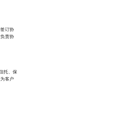
）签订协
行负责协
信托、保
，为客户