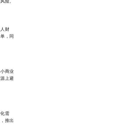
同风险。
个人财
清单，同
中小商业
根源上避
性化需
所，推出