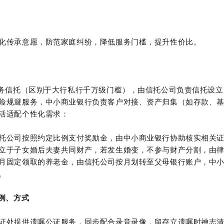
化传承意愿，防范家庭纠纷，降低服务门槛，提升性价比。
服务信托（区别于大行私行千万级门槛），由信托公司负责信托设立
险规避服务，中小商业银行负责客户对接、资产归集（如存款、
活适配个性化需求：
托公司按照约定比例支付奖励金，由中小商业银行协助核实相关
立于子女婚后夫妻共同财产，若发生婚变，不参与财产分割，由
月固定领取的养老金，由信托公司按月划转至父母银行账户，中
。
例、方式
证处提供遗嘱公证服务，同步配合录音录像，留存立遗嘱时神志