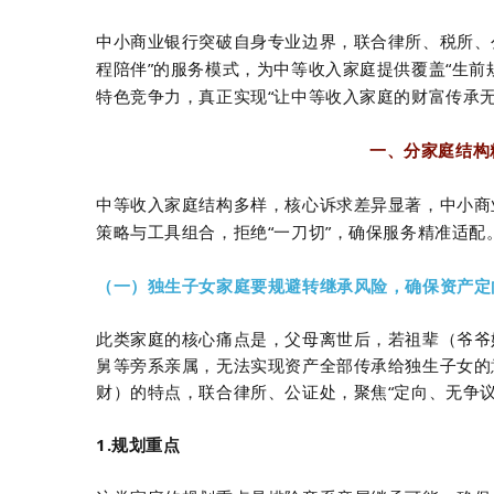
中小商业银行突破自身专业边界，联合律所、税所、
程陪伴
”
的服务模式，为中等收入家庭提供覆盖
“
生前
特色竞争力，真正实现
“
让中等收入家庭的财富传承
一、分家庭结构
中等
收入
家庭结构多样，核心诉求差异显著，中小商
策略与工具组合，拒绝
“
一刀切
”
，确保服务精准适配
（一）独生子女家庭要规避转继承风险，确保资产定
此类家庭的核心痛点是，父母离世后，若祖辈（爷爷
舅等旁系亲属，无法实现资产全部传承给独生子女的
财）的特点，联合律所、公证处，聚焦“定向、无争议
1.规划重点